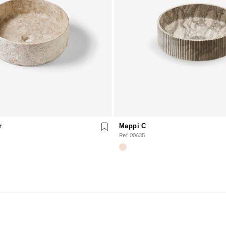
r
Mappi C
Ref. 00635