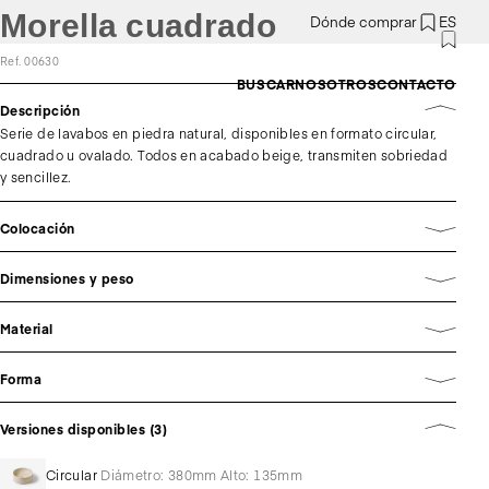
Morella cuadrado
Dónde comprar
ES
Ref. 00630
BUSCAR
NOSOTROS
CONTACTO
Descripción
Serie de lavabos en piedra natural, disponibles en formato circular,
cuadrado u ovalado. Todos en acabado beige, transmiten sobriedad
y sencillez.
Colocación
Dimensiones y peso
Material
Forma
Versiones disponibles (3)
Circular
Diámetro: 380mm Alto: 135mm