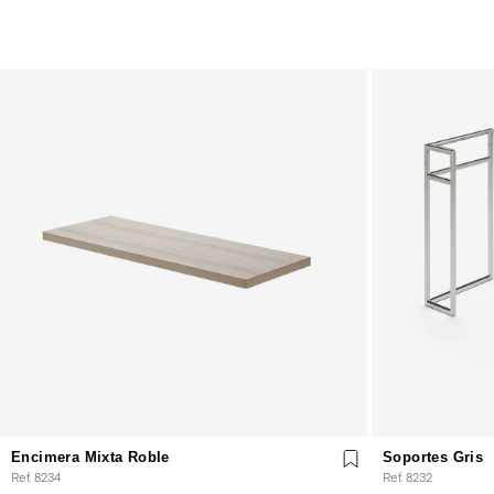
Encimera Mixta Roble
Soportes Gris
Ref. 8234
Ref. 8232