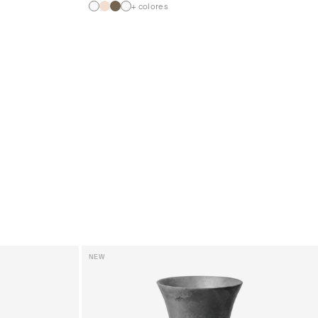
+ colores
NEW