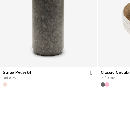
Striae Pedestal
Classic Circula
Ref. 00607
Ref. 00664