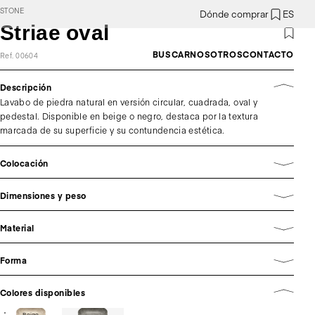
STONE
Dónde comprar
ES
Striae oval
BUSCAR
NOSOTROS
CONTACTO
Ref. 00604
Descripción
Lavabo de piedra natural en versión circular, cuadrada, oval y
pedestal. Disponible en beige o negro, destaca por la textura
marcada de su superficie y su contundencia estética.
Colocación
Dimensiones y peso
Material
Forma
Colores disponibles
Beige