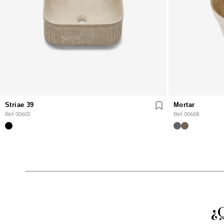
Striae 39
Mortar
Ref. 00602
Ref. 00658
¿