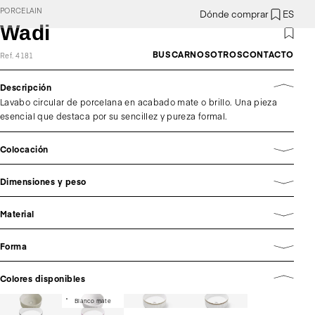
PORCELAIN
Dónde comprar
ES
Wadi
BUSCAR
NOSOTROS
CONTACTO
Ref. 4181
Descripción
Lavabo circular de porcelana en acabado mate o brillo. Una pieza
esencial que destaca por su sencillez y pureza formal.
Colocación
Dimensiones y peso
Material
Forma
Colores disponibles
Blanco mate