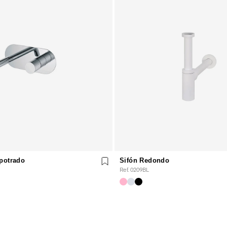
potrado
Sifón Redondo
Ref. 0209BL