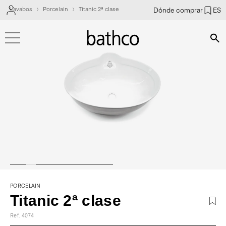
Lavabos
Porcelain
Titanic 2ª clase
Dónde comprar
ES
Bús
PORCELAIN
Titanic 2ª clase
Ref. 4074